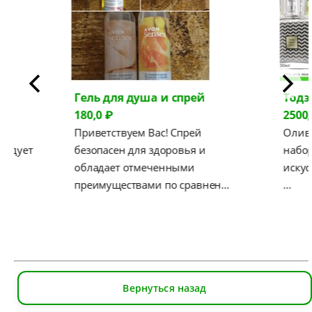
Гель для душа и спрей
Тодэ
180,0 ₽
2500,
ое
Приветствуем Вас! Спрей
Оливе
 радует
безопасен для здоровья и
набор
обладает отмеченными
искус
преимуществами по сравнен…
…
Вернуться назад