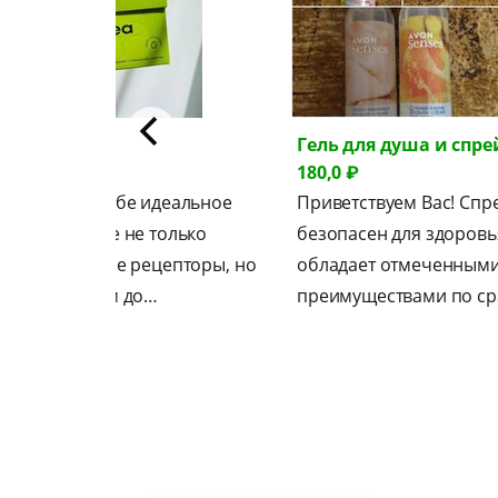
октейли
Гель для душа и спре
790,0 ₽
180,0 ₽
редставьте себе идеальное
Приветствуем Вас! Спр
людо, которое не только
безопасен для здоровь
адует вкусовые рецепторы, но
обладает отмеченным
 помогает вам до…
преимуществами по с