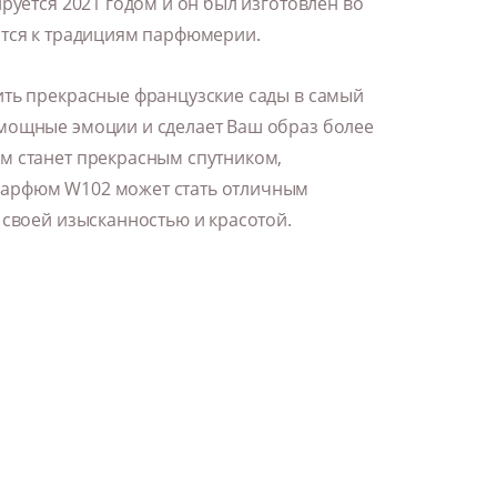
руется 2021 годом и он был изготовлен во
ятся к традициям парфюмерии.
ить прекрасные французские сады в самый
мощные эмоции и сделает Ваш образ более
м станет прекрасным спутником,
Парфюм W102 может стать отличным
 своей изысканностью и красотой.