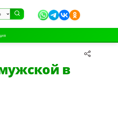
ция
мужской в