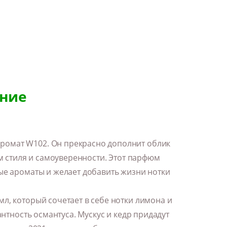
ние
омат W102. Он прекрасно дополнит облик
им стиля и самоуверенности. Этот парфюм
ые ароматы и желает добавить жизни нотки
л, который сочетает в себе нотки лимона и
антность османтуса. Мускус и кедр придадут