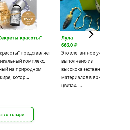
Секреты красоты"
Лула
666,0 ₽
красоты" представляет
Это элегантное украшение
никальный комплекс,
выполнено из
ный на природном
высококачественных
жире, котор…
материалов в ярких и стильны
цветах. …
ыв о товаре