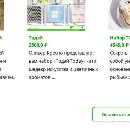
й
Тодэй
Набор "
2500,0 ₽
4549,0 ₽
ей
Оливер Креспо представляет
Секреты 
я и
вам набор «Тодэй Today» - это
собой у
и
шедевр искусства и цветочных
основан
равнен…
ароматов.…
рыбьем 
Оставить отз