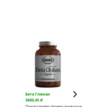
люкан
Экстракт Клюквы
 ₽
2766,15 ₽
авляю твоему вниманию
Представляю вашему