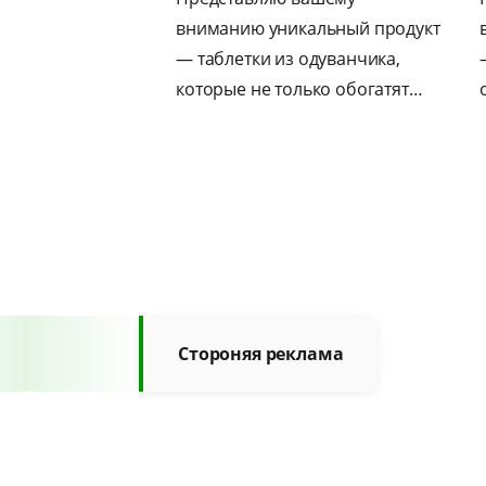
вниманию уникальный продукт
вниманию уникальный
— таблетки из одуванчика,
– капсулы Артишок от E
которые не только обогатят…
отличное дополнение
Стороняя реклама