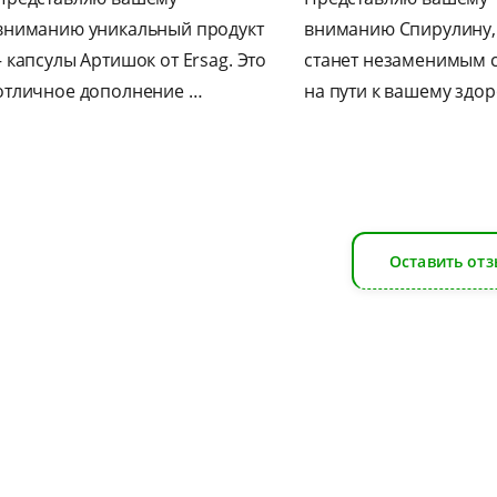
 продукт
вниманию Спирулину, которая
уникаль
rsag. Это
станет незаменимым спутником
бета-гл
 …
на пути к вашему здоров…
Ersag. 
Оставить отз