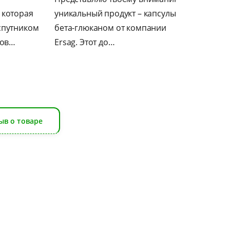
ный продукт – капсулы с
вниманию натуральный
юканом от компании
продукт — таблетки из клюкв
Этот до…
(Cranberry), которые станут о
ыв о товаре