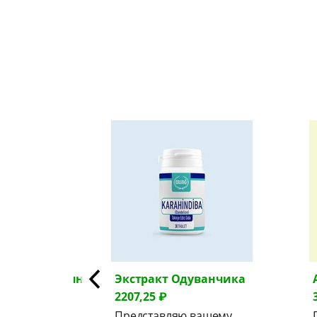
Экстракт Одуванчика
Артишок
2207,25 ₽
3551,85 ₽
Представляю вашему
Представляю вашему