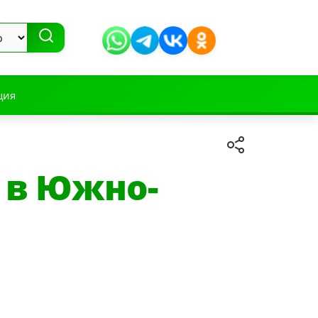
ция
 в Южно-