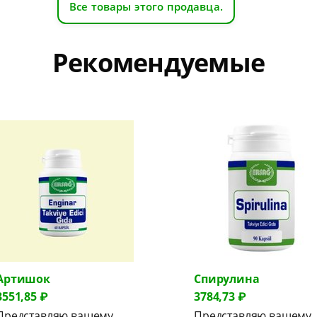
Все товары этого продавца.
Рекомендуемые
Спирулина
Бета Г
3784,73 ₽
3600,45
Представляю вашему
Предст