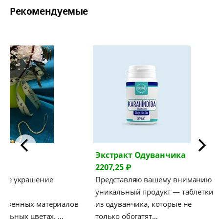
Рекомендуемые
Экстракт Одуванчика
Артиш
2207,25 ₽
3551,85
ние
Представляю вашему вниманию
Предст
уникальный продукт — таблетки
уникаль
атериалов
из одуванчика, которые не
Артишок 
тах. …
только обогатят…
дополне