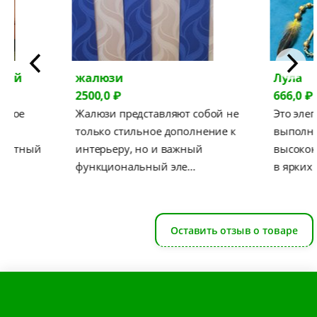
тный
жалюзи
Лула
2500,0 ₽
666,0 ₽
льное
Жалюзи представляют собой не
Это эле
й
только стильное дополнение к
выполне
мпактный
интерьеру, но и важный
высокок
функциональный эле…
в ярких 
Оставить отзыв о товаре