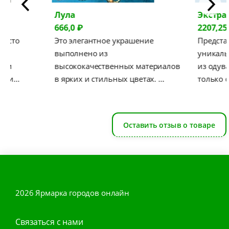
Экстракт Одуванчика
2207,25 ₽
антное украшение
Представляю вашему вниманию
о из
уникальный продукт — таблетк
чественных материалов
из одуванчика, которые не
 стильных цветах. …
только обогатят…
Оставить отзыв о товаре
2026 Ярмарка городов онлайн
Связаться с нами