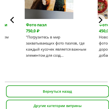
ярии
Фото пазл
Фото
750,0 ₽
450,0
вляем
"Погрузитесь в мир
Ново
ые
захватывающих фото пазлов, где
фотог
каждый кусочек является важным
дорог
…
элементом для созд…
добав
Вернуться назад
Другие категории витрины