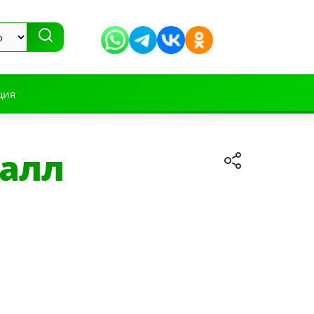
ция
талл