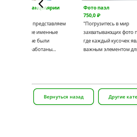
йки для канцелярии
Фото пазл
₽
750,0 ₽
ольствием представляем
"Погрузитесь в мир
дивительные именные
захватывающих фото пазл
ки, которые были
где каждый кусочек являе
ально разработаны…
важным элементом для с
Вернуться назад
Другие кат