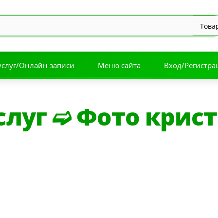
услуг/Онлайн записи
Меню сайта
Вход/Регистра
слуг ➫ Фото крис