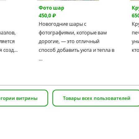
Фото шар
Круж
450,0 ₽
650,0 
Новогодние шары с
Кружк
ов,
фотографиями, которые вам
печат
тся
дорогие, — это отличный
уника
озд…
способ добавить уюта и тепла в
кто л
…
егории витрины
Товары всех пользователей