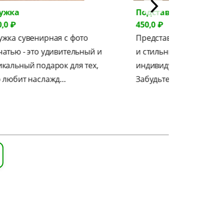
ка
Подставка для телефон
₽
450,0 ₽
а сувенирная с фото
Представляем вам уника
ью - это удивительный и
и стильные подставки с
льный подарок для тех,
индивидуальным дизайн
юбит наслажд…
Забудьте о стандартных 