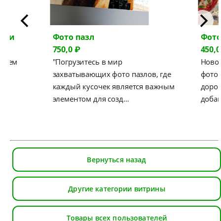
ярии
Фото пазл
Фото
750,0 ₽
450,0
вляем
"Погрузитесь в мир
Ново
ые
захватывающих фото пазлов, где
фотог
каждый кусочек является важным
дорог
…
элементом для созд…
добав
Вернуться назад
Другие категории витрины
Товары всех пользователей