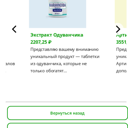
Экстракт Одуванчика
Арт
2207,25 ₽
3551,
Представляю вашему вниманию
Пред
уникальный продукт — таблетки
уника
ериалов
из одуванчика, которые не
Артиш
. …
только обогатят…
допо
Вернуться назад